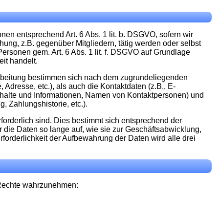
nen entsprechend Art. 6 Abs. 1 lit. b. DSGVO, sofern wir
ng, z.B. gegenüber Mitgliedern, tätig werden oder selbst
rsonen gem. Art. 6 Abs. 1 lit. f. DSGVO auf Grundlage
it handelt.
erarbeitung bestimmen sich nach dem zugrundeliegenden
dresse, etc.), als auch die Kontaktdaten (z.B., E-
 Inhalte und Informationen, Namen von Kontaktpersonen) und
, Zahlungshistorie, etc.).
orderlich sind. Dies bestimmt sich entsprechend der
 die Daten so lange auf, wie sie zur Geschäftsabwicklung,
rforderlichkeit der Aufbewahrung der Daten wird alle drei
 Rechte wahrzunehmen: