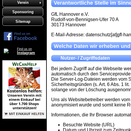
Verantwortliche Stelle im Sinn
Verein
Sponsoring
GfL Hannover e.V.
Rudolf-von-Bennigsen-Ufer 70 A
Sitemap
30173 Hannover
E-Mail-Adresse: datenschutz[at]gfl-ha
Welche Daten wir erheben und 
Find us on
Instagram
Nutzer- / Zugriffsdaten
Bei jedem Zugriff auf die Webseite w
automatisch durch den Serviceprovide
Die Server-Log-Dateien werden vom Se
Sicherheitsgründen (s. Art. 6 Abs. 1 
solange von der Löschung ausgenommen 
Uns als Websitebetreiber werden vom S
anonymisiert wurde und somit keine Rü
Informationen, die Ihr Browser automat
Besuchte Website (URL)
Datum und Uhrzeit zum Zeitpunkt