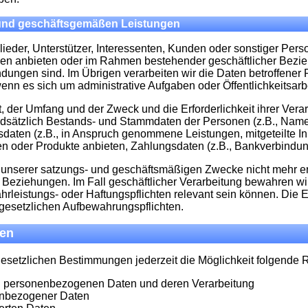
 und geschäftsgemäßen Leistungen
lieder, Unterstützer, Interessenten, Kunden oder sonstiger Perso
en anbieten oder im Rahmen bestehender geschäftlicher Beziehu
gen sind. Im Übrigen verarbeiten wir die Daten betroffener Pe
wenn es sich um administrative Aufgaben oder Öffentlichkeitsarbe
Art, der Umfang und der Zweck und die Erforderlichkeit ihrer V
dsätzlich Bestands- und Stammdaten der Personen (z.B., Name, A
ragsdaten (z.B., in Anspruch genommene Leistungen, mitgeteilte
en oder Produkte anbieten, Zahlungsdaten (z.B., Bankverbindung
 unserer satzungs- und geschäftsmäßigen Zwecke nicht mehr erf
 Beziehungen. Im Fall geschäftlicher Verarbeitung bewahren wir
rleistungs- oder Haftungspflichten relevant sein können. Die E
e gesetzlichen Aufbewahrungspflichten.
nen
esetzlichen Bestimmungen jederzeit die Möglichkeit folgende
en personenbezogenen Daten und deren Verarbeitung
nenbezogener Daten