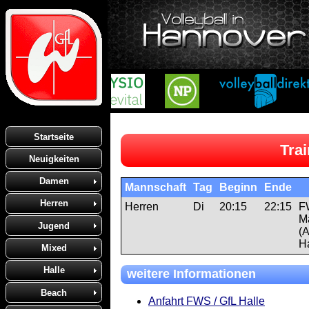
Startseite
Trai
Neuigkeiten
Damen
Mannschaft
Tag
Beginn
Ende
Herren
Herren
Di
20:15
22:15
F
M
Jugend
(A
Ha
Mixed
Halle
weitere Informationen
Beach
Anfahrt FWS / GfL Halle