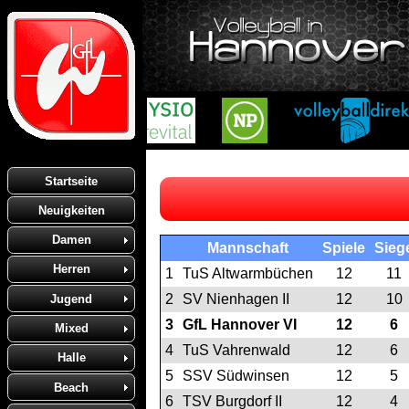
Startseite
Neuigkeiten
Damen
Mannschaft
Spiele
Sieg
Herren
1
TuS Altwarmbüchen
12
11
2
SV Nienhagen II
12
10
Jugend
3
GfL Hannover VI
12
6
Mixed
4
TuS Vahrenwald
12
6
Halle
5
SSV Südwinsen
12
5
Beach
6
TSV Burgdorf II
12
4