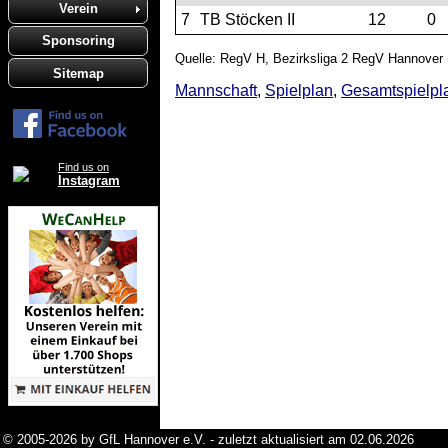
Verein
7
TB Stöcken II
12
0
Sponsoring
Quelle: RegV H, Bezirksliga 2 RegV Hannover 
Sitemap
Mannschaft
,
Spielplan
,
Gesamtspielpl
Find us on
Instagram
© 2005-2026 by GfL Hannover e.V. - zuletzt aktualisiert am 02.06.2026