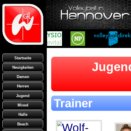
Startseite
Jugend
Neuigkeiten
Damen
Herren
Jugend
Trainer
Mixed
Halle
Beach