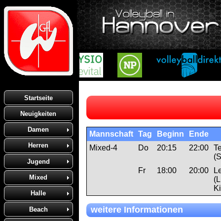
Startseite
Neuigkeiten
Damen
Mannschaft
Tag
Beginn
Ende
Herren
Mixed-4
Do
20:15
22:00
T
(S
Jugend
Fr
18:00
20:00
L
Mixed
(L
K
Halle
weitere Informationen
Beach