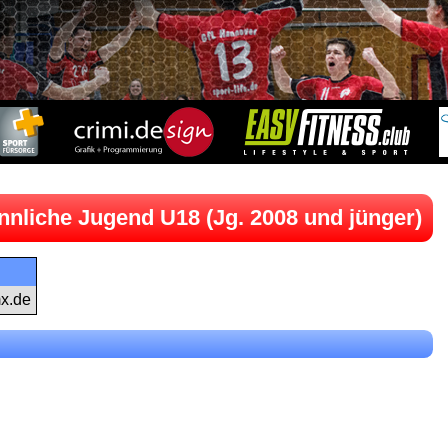
nnliche Jugend U18 (Jg. 2008 und jünger)
mx.de