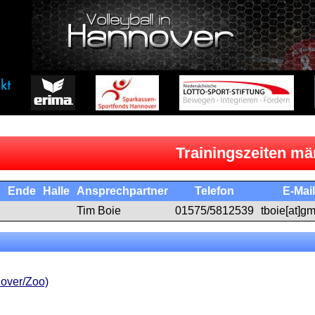
Trainingszeiten mä
n
Ende
Halle
Ansprechpartner
Telefon
E-Mail
Tim Boie
01575/5812539
tboie[at]g
over/Zoo)