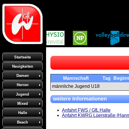
Startseite
Neuigkeiten
Damen
Mannschaft
Tag
Begin
Herren
männliche Jugend U18
Jugend
weitere Informationen
Mixed
Anfahrt FWS / GfL Halle
Halle
Anfahrt KWRG Lüerstraße (Hann
Beach