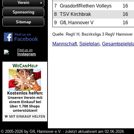
Verein
7
Grasdorf/Rethen Volleys
16
Sponsoring
8
TSV Kirchbrak
16
Sitemap
9
GfL Hannover V
16
Quelle: RegV H, Bezirksliga 3 RegV Hannover 
Mannschaft
,
Spielplan
,
Gesamtspielpl
Find us on
Instagram
© 2005-2026 by GfL Hannover e.V. - zuletzt aktualisiert am 02.06.2026