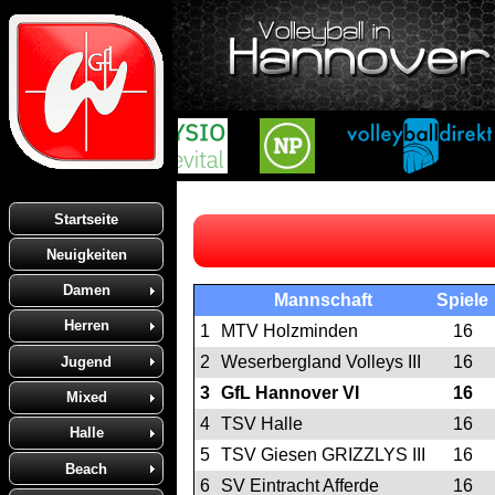
Startseite
Neuigkeiten
Damen
Mannschaft
Spiele
Herren
1
MTV Holzminden
16
2
Weserbergland Volleys III
16
Jugend
3
GfL Hannover VI
16
Mixed
4
TSV Halle
16
Halle
5
TSV Giesen GRIZZLYS III
16
Beach
6
SV Eintracht Afferde
16