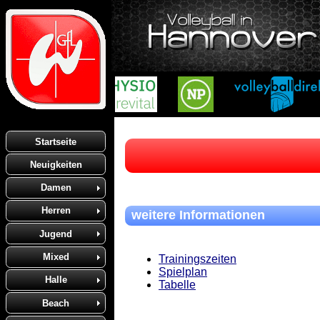
Startseite
Neuigkeiten
Damen
Herren
weitere Informationen
Jugend
Mixed
Trainingszeiten
Spielplan
Halle
Tabelle
Beach